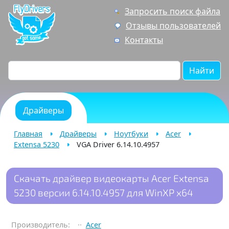
Запросить поиск файла
Отзывы пользователей
Контакты
Найти
Драйверы
Главная
Драйверы
Ноутбуки
Acer
Extensa 5230
VGA Driver 6.14.10.4957
Скачать драйвер видеокарты Acer Extensa
5230 версии 6.14.10.4957 для WinXP x64
Производитель:
Acer