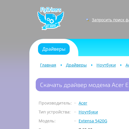
Запросить поиск 
Драйверы
Главная
Драйверы
Ноутбуки
A
Скачать драйвер модема Acer E
Производитель:
Acer
Тип устройства:
Ноутбуки
Модель:
Extensa 5420G