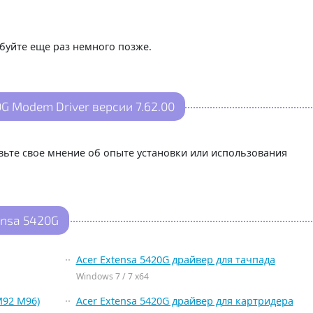
буйте еще раз немного позже.
G Modem Driver версии 7.62.00
авьте свое мнение об опыте установки или использования
ensa 5420G
Acer Extensa 5420G драйвер для тачпада
Windows 7 / 7 x64
M92 M96)
Acer Extensa 5420G драйвер для картридера