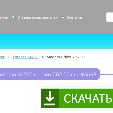
файла
Отзывы пользователей
Контакты
cer
Extensa 5420G
Modem Driver 7.62.00
xtensa 5420G версии 7.62.00 для WinXP