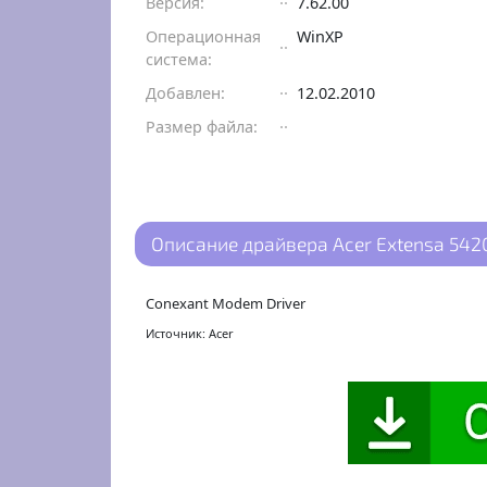
Версия:
7.62.00
Операционная
WinXP
система:
Добавлен:
12.02.2010
Размер файла:
Описание драйвера Acer Extensa 5420
Conexant Modem Driver
Источник: Acer