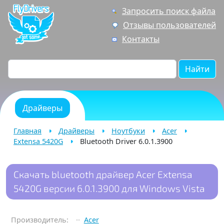
Запросить поиск файла
Отзывы пользователей
Контакты
Найти
Драйверы
Главная
Драйверы
Ноутбуки
Acer
Extensa 5420G
Bluetooth Driver 6.0.1.3900
Скачать bluetooth драйвер Acer Extensa
5420G версии 6.0.1.3900 для Windows Vista
Производитель:
Acer