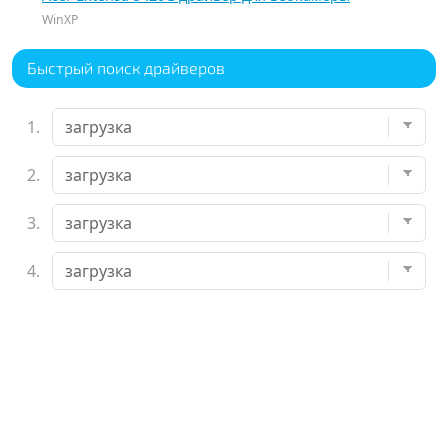
WinXP
Быстрый поиск драйверов
1.
2.
3.
4.