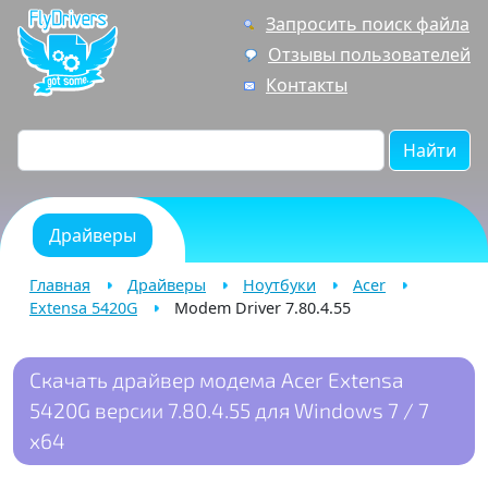
Запросить поиск файла
Отзывы пользователей
Контакты
Найти
Драйверы
Главная
Драйверы
Ноутбуки
Acer
Extensa 5420G
Modem Driver 7.80.4.55
Скачать драйвер модема Acer Extensa
5420G версии 7.80.4.55 для Windows 7 / 7
x64